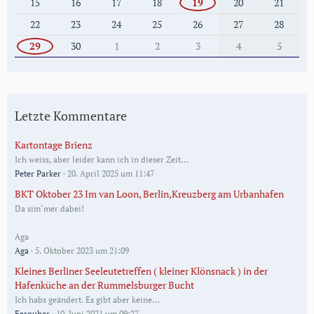
15
16
17
18
19
20
21
22
23
24
25
26
27
28
29
30
1
2
3
4
5
Letzte Kommentare
Kartontage Brienz
Ich weiss, aber leider kann ich in dieser Zeit…
Peter Parker
20. April 2025 um 11:47
BKT Oktober 23 Im van Loon, Berlin,Kreuzberg am Urbanhafen
Da sim‘mer dabei!
Aga
Aga
5. Oktober 2023 um 21:09
Kleines Berliner Seeleutetreffen ( kleiner Klönsnack ) in der
Hafenküche an der Rummelsburger Bucht
Ich habs geändert. Es gibt aber keine…
Farquhar
10. Juni 2021 um 09:27