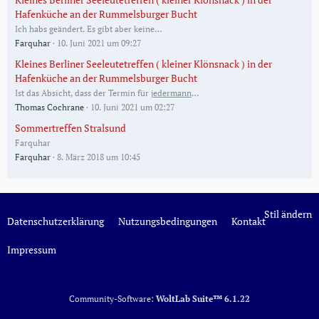
Hafenküche an der Rummelsburger Bucht
Ich habs geändert. Es gibt aber keine…
Farquhar
10. Juni 2021 um 09:27
Kleines Berliner Seeleutetreffen ( kleiner Klönsnack ) in der
Hafenküche an der Rummelsburger Bucht
Ist das Absicht, dass der Termin für
jedermann
…
Thomas Cochrane
10. Juni 2021 um 02:27
Sommertreffen Stralsund
Farquhar
Farquhar
8. März 2018 um 10:45
Stil ändern
Datenschutzerklärung
Nutzungsbedingungen
Kontakt
Impressum
Community-Software:
WoltLab Suite™ 6.1.22