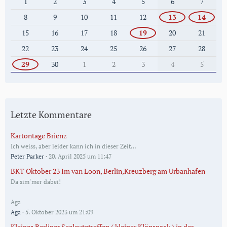
1
2
3
4
5
6
7
8
9
10
11
12
13
14
15
16
17
18
19
20
21
22
23
24
25
26
27
28
29
30
1
2
3
4
5
Letzte Kommentare
Kartontage Brienz
Ich weiss, aber leider kann ich in dieser Zeit…
Peter Parker
20. April 2025 um 11:47
BKT Oktober 23 Im van Loon, Berlin,Kreuzberg am Urbanhafen
Da sim‘mer dabei!
Aga
Aga
5. Oktober 2023 um 21:09
Kleines Berliner Seeleutetreffen ( kleiner Klönsnack ) in der