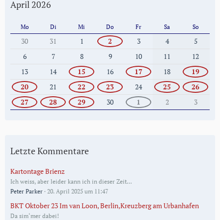
April 2026
Mo
Di
Mi
Do
Fr
Sa
So
30
31
1
2
3
4
5
6
7
8
9
10
11
12
13
14
15
16
17
18
19
20
21
22
23
24
25
26
27
28
29
30
1
2
3
Letzte Kommentare
Kartontage Brienz
Ich weiss, aber leider kann ich in dieser Zeit…
Peter Parker
20. April 2025 um 11:47
BKT Oktober 23 Im van Loon, Berlin,Kreuzberg am Urbanhafen
Da sim‘mer dabei!