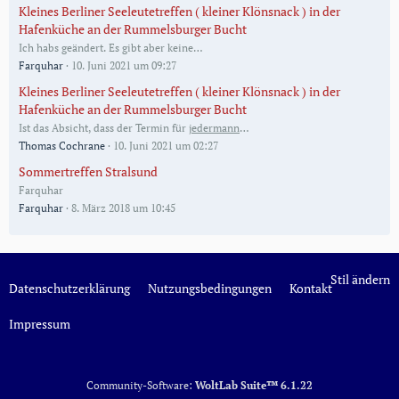
Kleines Berliner Seeleutetreffen ( kleiner Klönsnack ) in der
Hafenküche an der Rummelsburger Bucht
Ich habs geändert. Es gibt aber keine…
Farquhar
10. Juni 2021 um 09:27
Kleines Berliner Seeleutetreffen ( kleiner Klönsnack ) in der
Hafenküche an der Rummelsburger Bucht
Ist das Absicht, dass der Termin für
jedermann
…
Thomas Cochrane
10. Juni 2021 um 02:27
Sommertreffen Stralsund
Farquhar
Farquhar
8. März 2018 um 10:45
Stil ändern
Datenschutzerklärung
Nutzungsbedingungen
Kontakt
Impressum
Community-Software:
WoltLab Suite™ 6.1.22