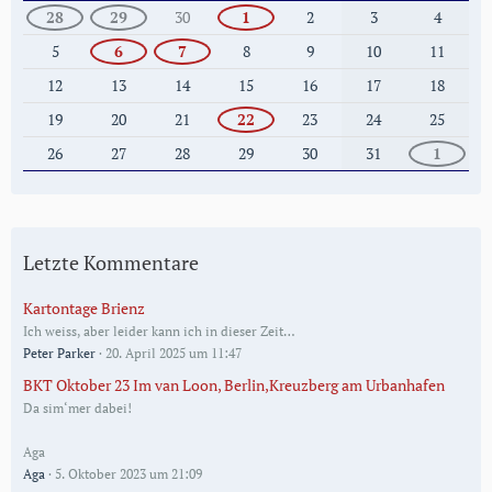
28
29
30
1
2
3
4
5
6
7
8
9
10
11
12
13
14
15
16
17
18
19
20
21
22
23
24
25
26
27
28
29
30
31
1
Letzte Kommentare
Kartontage Brienz
Ich weiss, aber leider kann ich in dieser Zeit…
Peter Parker
20. April 2025 um 11:47
BKT Oktober 23 Im van Loon, Berlin,Kreuzberg am Urbanhafen
Da sim‘mer dabei!
Aga
Aga
5. Oktober 2023 um 21:09