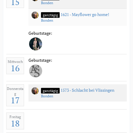
15
Bonden
1621 - Mayflower go home!
ganztägig
Bonden
Geburtstage:
Geburtstage:
Mittwoch
16
Donnersta
1573 - Schlacht bei Vlissingen
ganztägig
g
Bonden
17
Freitag
18