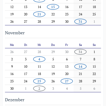
12
13
14
15
16
17
18
19
20
21
22
23
24
25
26
27
28
29
30
31
1
November
Mo
Di
Mi
Do
Fr
Sa
So
26
27
28
29
30
31
1
2
3
4
5
6
7
8
9
10
11
12
13
14
15
16
17
18
19
20
21
22
23
24
25
26
27
28
29
30
1
2
3
4
5
6
Dezember