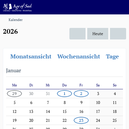
Kalender
2026
Heute
Monatsansicht
Wochenansicht
Tagesan
Januar
Mo
Di
Mi
Do
Fr
Sa
So
29
30
31
1
2
3
4
5
6
7
8
9
10
11
12
13
14
15
16
17
18
19
20
21
22
23
24
25