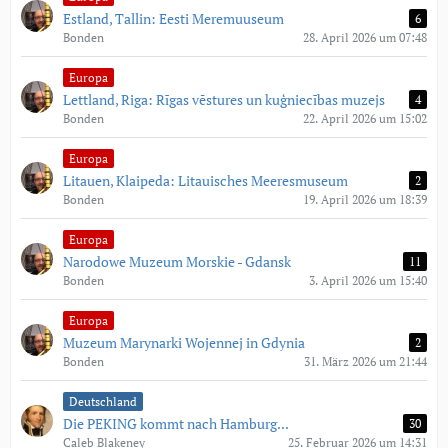
Estland, Tallin: Eesti Meremuuseum
6
Bonden
28. April 2026 um 07:48
Europa
Lettland, Riga: Rīgas vēstures un kuģniecības muzejs
4
Bonden
22. April 2026 um 15:02
Europa
Litauen, Klaipeda: Litauisches Meeresmuseum
2
Bonden
19. April 2026 um 18:39
Europa
Narodowe Muzeum Morskie - Gdansk
11
Bonden
3. April 2026 um 15:40
Europa
Muzeum Marynarki Wojennej in Gdynia
2
Bonden
31. März 2026 um 21:44
Deutschland
Die PEKING kommt nach Hamburg...
30
Caleb Blakeney
25. Februar 2026 um 14:31