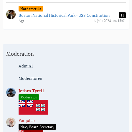
Nordamerika
Boston National Historical Park - USS Constitution
11
Aga
6. Juli 2024 um 15:01
Moderation
Admin1
Moderatoren
Jethro Tyrell
Moderator
Farquhar
Navy Board Secretary