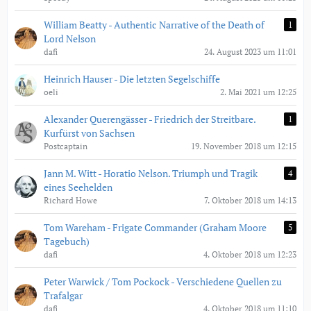
William Beatty - Authentic Narrative of the Death of
1
Lord Nelson
dafi
24. August 2023 um 11:01
Heinrich Hauser - Die letzten Segelschiffe
oeli
2. Mai 2021 um 12:25
Alexander Querengässer - Friedrich der Streitbare.
1
Kurfürst von Sachsen
Postcaptain
19. November 2018 um 12:15
Jann M. Witt - Horatio Nelson. Triumph und Tragik
4
eines Seehelden
Richard Howe
7. Oktober 2018 um 14:13
Tom Wareham - Frigate Commander (Graham Moore
5
Tagebuch)
dafi
4. Oktober 2018 um 12:23
Peter Warwick / Tom Pockock - Verschiedene Quellen zu
Trafalgar
dafi
4. Oktober 2018 um 11:10