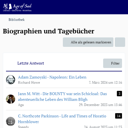
Bibliothek
Biographien und Tagebücher
Alle als gelesen markieren
Letzte Antwort
Filter
Adam Zamoyski - Napoleon: Ein Leben
Richard Howe
7. März 2024 um 12:16
Jann M. Witt - Die BOUNTY war sein Schicksal: Das
3
abenteuerliche Leben des William Bligh
Aga
29. Dezember 2023 um 15:46
C. Northcote Parkinson - Life and Times of Horatio
14
Hornblower
Speedy
24. August 2023 um 11:23