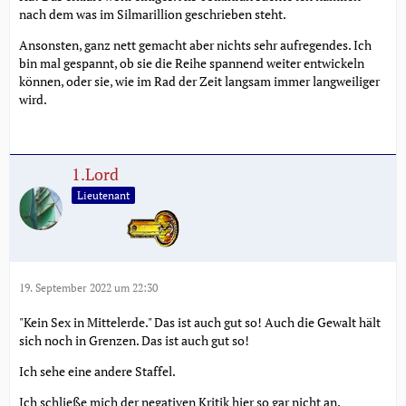
nach dem was im Silmarillion geschrieben steht.
Ansonsten, ganz nett gemacht aber nichts sehr aufregendes. Ich
bin mal gespannt, ob sie die Reihe spannend weiter entwickeln
können, oder sie, wie im Rad der Zeit langsam immer langweiliger
wird.
1.Lord
Lieutenant
19. September 2022 um 22:30
"Kein Sex in Mittelerde." Das ist auch gut so! Auch die Gewalt hält
sich noch in Grenzen. Das ist auch gut so!
Ich sehe eine andere Staffel.
Ich schließe mich der negativen Kritik hier so gar nicht an.