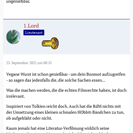
ungenießbar.
1.Lord
Lieutenant
23. September 2022 um 08:53
Vegane Wurst ist schon genießbar - um dein Bonmot aufzugreifen
- so sagen das jedenfalls die, die solche Sachen essen...
Was die machen werden, die die echten Filmrechte haben, ist doch
irrelevant.
Inspiriert von Tolkien reicht doch. Auch hat die RdM nichts mit
der Umsetzung eines kleinen schmalen HObbit-Bändchen zu tun,
ob aufgebläht oder nicht.
Kaum jemals hat eine Literatur-Verfilmung wirklich seine