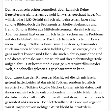
Du hast das sehr schön formuliert, doch kann ich Deine
Begeisterung nicht teilen, obwohl ich weiter geschaut habe. Mir
will sich das HdR-Gefühl einfach nicht einstellen. Ja, es sind
schöne Bilder, doch die Protagonisten bleiben belanglos und
fremd. Schöne Bilder aus Mittelerde genügen da einfach nicht.
Aber bestimmt liegt es an mir. Ich hatte ja schon meine Probleme
mit der Hobbit-Verfilmung. Das Buch liebe ich bis heute. Es war
mein Einstieg in Tolkiens Universum. Ein kleines, charmantes
Buch um einen liebenswerten Hobbits, drollige Zwerge, die auch
ganz anders können und Elben, die auch nicht so ganz ohne sind.
Und dieses schmale Büchlein wurde auf drei mehrstündige Teile
aufgebläht! Es ist bestimmt die einzige Literaturverfilmung der
Welt, die schneller gelesen als geschaut werden kann.
Doch zurück zu den Ringen der Macht, auf die ich mich sehr
gefreut hatte. Leider ist das nicht Tolkien, sondern lediglich
inspiriert von Tolkien. OK, die Macher können nichts dafür, weil
ihnen ganz einfach die entsprechenden Filmrechte fehlen, denn
die Inhaber der Tolkien-Rechte wollen mit dem Silmarillion noch
gesondert abkassieren. Doch letztendlich ist es wie mit veganer
Wurst. Inspiriert von richtiger Wurst bleibt halt trotzdem