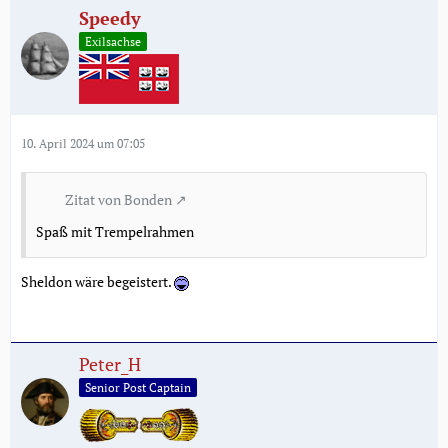
Speedy
Exilsachse
10. April 2024 um 07:05
Zitat von Bonden
Spaß mit Trempelrahmen
Sheldon wäre begeistert.
Peter_H
Senior Post Captain