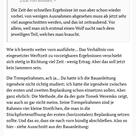
Zitat von Bonden
Die Zeit der schnellen Ergebnisse ist nun aber schon wieder
vorbei. von wenigen Ausnahmen abgesehen muss ab jetzt sehr
viel ausgeschnitten werden, und das ist zeitraubend. Vor
allem, weil man sich erstmal einen Wolf sucht nach dem
jeweiligen Teil, welches man braucht.
Wie ich bereits weiter vorn ausführte... Das Verhältnis von
eingesetzter Werftzeit zu vorzeigbaren Ergebnissen verschiebt
sich stetig in Richtung viel Zeit - wenig Ertrag. Aber das soll jetzt
kein Jammern sein.
Die Trempelrahmen, ach ja... Da hatte ich die Bauanleitung
irgendwie nicht richtig studiert; ich hätte die irgendwie zwischen
der ersten und zweiten Beplankung schon einsetzen sollen. Aber
ganz ehrlich: Die Methode, die da der gute Tomek Weremko zeigt,
war auch so gar nicht meins. Seine Trempelrahmen sind je
Rahmen vier kleine Streifchen, die man in die
Stückpfortenöffnung der ersten (horizontalen) Beplankung setzen
sollte. Und das so, dass sie nach vorn bündig abschließen. Also so
hier - siehe Ausschnitt aus der Bauanleitung: