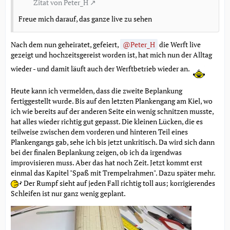
Zitat von Peter_H
Freue mich darauf, das ganze live zu sehen
Nach dem nun geheiratet, gefeiert,
Peter_H
die Werft live
gezeigt und hochzeitsgereist worden ist, hat mich nun der Alltag
wieder - und damit läuft auch der Werftbetrieb wieder an.
Heute kann ich vermelden, dass die zweite Beplankung
fertiggestellt wurde. Bis auf den letzten Plankengang am Kiel, wo
ich wie bereits auf der anderen Seite ein wenig schnitzen musste,
hat alles wieder richtig gut gepasst. Die kleinen Lücken, die es
teilweise zwischen dem vorderen und hinteren Teil eines
Plankengangs gab, sehe ich bis jetzt unkritisch. Da wird sich dann
bei der finalen Beplankung zeigen, ob ich da irgendwas
improvisieren muss. Aber das hat noch Zeit. Jetzt kommt erst
einmal das Kapitel "Spaß mit Trempelrahmen". Dazu später mehr.
Der Rumpf sieht auf jeden Fall richtig toll aus; korrigierendes
Schleifen ist nur ganz wenig geplant.