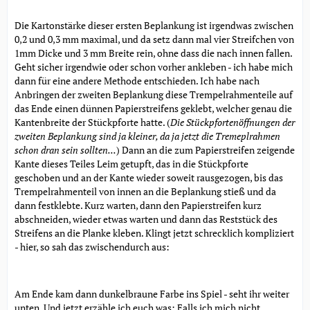
Die Kartonstärke dieser ersten Beplankung ist irgendwas zwischen
0,2 und 0,3 mm maximal, und da setz dann mal vier Streifchen von
1mm Dicke und 3 mm Breite rein, ohne dass die nach innen fallen.
Geht sicher irgendwie oder schon vorher ankleben - ich habe mich
dann für eine andere Methode entschieden. Ich habe nach
Anbringen der zweiten Beplankung diese Trempelrahmenteile auf
das Ende einen dünnen Papierstreifens geklebt, welcher genau die
Kantenbreite der Stückpforte hatte. (
Die Stückpfortenöffnungen der
zweiten Beplankung sind ja kleiner, da ja jetzt die Tremeplrahmen
schon dran sein sollten...
) Dann an die zum Papierstreifen zeigende
Kante dieses Teiles Leim getupft, das in die Stückpforte
geschoben und an der Kante wieder soweit rausgezogen, bis das
Trempelrahmenteil von innen an die Beplankung stieß und da
dann festklebte. Kurz warten, dann den Papierstreifen kurz
abschneiden, wieder etwas warten und dann das Reststück des
Streifens an die Planke kleben. Klingt jetzt schrecklich kompliziert
- hier, so sah das zwischendurch aus:
Am Ende kam dann dunkelbraune Farbe ins Spiel - seht ihr weiter
unten. Und jetzt erzähle ich euch was: Falls ich mich nicht