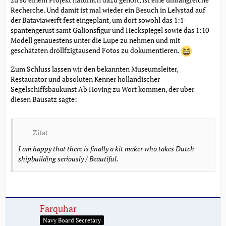
Recherche. Und damit ist mal wieder ein Besuch in Lelystad auf
der Bataviawerft fest eingeplant, um dort sowohl das 1:1-
spantengerüst samt Galionsfigur und Heckspiegel sowie das 1:10-
Modell genauestens unter die Lupe zu nehmen und mit
geschätzten dröllfzigtausend Fotos zu dokumentieren.
Zum Schluss lassen wir den bekannten Museumsleiter,
Restaurator und absoluten Kenner holländischer
Segelschiffsbaukunst Ab Hoving zu Wort kommen, der über
diesen Bausatz sagte:
Zitat
I am happy that there is finally a kit maker who takes Dutch
shipbuilding seriously / Beautiful.
Farquhar
Navy Board Secretary