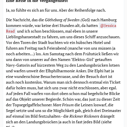
Eine Reise in die Vergangenheit
Ja, so fühlte es sich an für uns. Aber der Reihenfolge nach.
Die Nachricht, das die
Götheborg of Sweden (GoS)
nach Hamburg
kommen würde, war keine drei Stunden alt, da hatten
Jessica
Read
und ich schon beschlossen, mal eben in unsere
Lieblingshansestadt zu fahren, um uns dieses Schiff anzuschauen.
Vor den Toren der Stadt buchten wir ein hübsches Hotel und
fuhren am Freitag nach Feierabend (manche von uns müssen ja
noch arbeiten...) los. Am Samstag nach dem Frühstück ließen wir
uns dann von unserer auf den Namen "Elektro-Girl" getauften
Navy-Gatorin auf kürzestem Weg zu den Landungsbrücken lotsen
und warfen unweit der Elbphilharmonie Anker. Die Elphi hat ja
eine wunderschöne Besucherterrasse, und der Besuch dort ist
auch noch kostenlos. Warum man sich dennoch erstmal ein Ticket
dafür holen muss, hat sich uns zwar nicht erschlossen, aber egal.
Auf jeden Fall warfen von dort oben schon mal begehrliche Blicke
auf das Objekt unserer Begierde. Schön war, das just zu dieser Zeit
der Topsegelgaffelschoner
Mare Frisum
die Leinen loswarf, die
Segel setzte und uns so die Möglichkeit gab, gleich drei Dreimaster
auf einmal im Bild festzuhalten - die
Rickmer Rickmers
drängelt
sich an den Landungsbrücken ja auch in fast jedes Bild (siehe