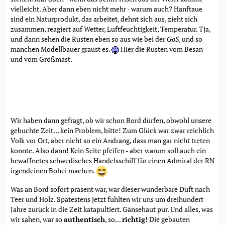
vielleicht. Aber dann eben nicht mehr - warum auch? Hanftaue
sind ein Naturprodukt, das arbeitet, dehnt sich aus, zieht sich
zusammen, reagiert auf Wetter, Luftfeuchtigkeit, Temperatur. Tja,
und dann sehen die Rüsten eben so aus wie bei der
GoS
, und so
manchen Modellbauer graust es.
Hier die Rüsten vom Besan
und vom Großmast.
Wir haben dann gefragt, ob wir schon Bord dürfen, obwohl unsere
gebuchte Zeit... kein Problem, bitte! Zum Glück war zwar reichlich
Volk vor Ort, aber nicht so ein Andrang, dass man gar nicht treten
konnte. Also dann! Kein Seite pfeifen - aber warum soll auch ein
bewaffnetes schwedisches Handelsschiff für einen Admiral der RN
irgendeinen Bohei machen.
Was an Bord sofort präsent war, war dieser wunderbare Duft nach
Teer und Holz. Spätestens jetzt fühlten wir uns um dreihundert
Jahre zurück in die Zeit katapultiert. Gänsehaut pur. Und alles, was
wir sahen, war so
authentisch
, so...
richtig
! Die gebauten