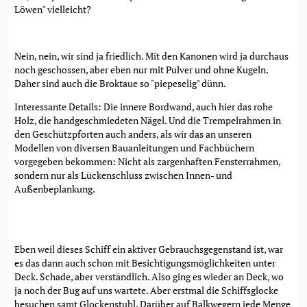
Löwen" vielleicht?
Nein, nein, wir sind ja friedlich. Mit den Kanonen wird ja durchaus
noch geschossen, aber eben nur mit Pulver und ohne Kugeln.
Daher sind auch die Broktaue so "piepeselig" dünn.
Interessante Details: Die innere Bordwand, auch hier das rohe
Holz, die handgeschmiedeten Nägel. Und die Trempelrahmen in
den Geschützpforten auch anders, als wir das an unseren
Modellen von diversen Bauanleitungen und Fachbüchern
vorgegeben bekommen: Nicht als zargenhaften Fensterrahmen,
sondern nur als Lückenschluss zwischen Innen- und
Außenbeplankung.
Eben weil dieses Schiff ein aktiver Gebrauchsgegenstand ist, war
es das dann auch schon mit Besichtigungsmöglichkeiten unter
Deck. Schade, aber verständlich. Also ging es wieder an Deck, wo
ja noch der Bug auf uns wartete. Aber erstmal die Schiffsglocke
besuchen samt Glockenstuhl. Darüber auf Balkwegern jede Menge