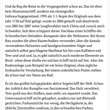
Und da fing die Reise in die Vergangenheit schon an. Das ist eben
kein Museumsschiff, sondern ein riesengroßer
Gebrauchsgegenstand. 1995 als 1:1-Kopie des Originals aus dem
Jahr 1738 auf Kiel gelegt, wurde es 2004 getauft und absolvierte
von 2005 bis 2007 seine Jungfernfahrt nach China und zurück nach
Schweden. Seit dem schippert dieser Nachbau eines Schiffes der
Schwedischen Ostindien-Kompanie über die Weltmeere. Bei ihrem
Bau wurden die alten Bautechniken verwendet, über die damals
verwendeten Holzarten und handgeschmiedete Nägel und
natürlich selbst geschlagene Hanftaue bis hin zum Kalfatern mit
Teer und und und. Ja, es gibt natürlich auch moderne Elemente an
Bord - ohne diese dürfte ein solches Schiff nicht auf See. Aber die
Ruderanlage zum Beispiel ist wie beim Original, ohne jegliche
hydraulische Verstärkung. Bei einem ordentlichen Püster stehen
da schon mal vier Mann am Rad.
Es ist das größte holzgeplankte aktive Segelschiff der Welt. Schon
der Anblick des Rumpfes war faszinierend. Das Holz verwittert,
Teer quoll aus den Stößen, man sieht, wo repariert wurde. Das
Unterwasserschiff nicht gekupfert, sondern nur mit Bleiweiß
gestrichen. Farbanstriche nur wenig, die Heckgalerie ja, der
übliche Zierstreifen rundrum, in den schwedischen Farben,