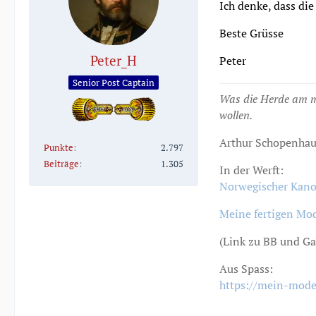
Ich denke, dass di
Beste Grüsse
Peter_H
Peter
Senior Post Captain
Was die Herde am mei
wollen.
Arthur Schopenhau
Punkte
2.797
Beiträge
1.305
In der Werft:
Norwegischer Kan
Meine fertigen Mod
(Link zu BB und Ga
Aus Spass:
https://mein-mode