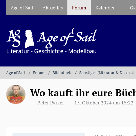
Age of Sail
Aktuelles
Forum
Kalender
Ga
Age of Sail
Forum
Bibliothek
Sonstiges (Literatur & Diskussi
Wo kauft ihr eure Büc
Peter Parker
15. Oktober 2024 um 15:22