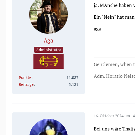
ja. MAnche haben v
Ein "Nein" hat man
aga
Aga
Administrator
Gentlemen, when th
Adm. Horatio Nels
Punkte
11.087
Beiträge
5.181
16. Oktober 2024 um 14
Bei uns wäre Thali