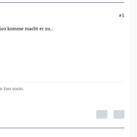
#5
Büro komme macht er zu..
m too soon.