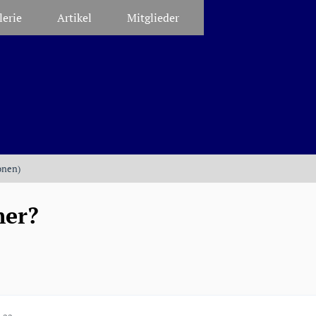
lerie
Artikel
Mitglieder
onen)
her?