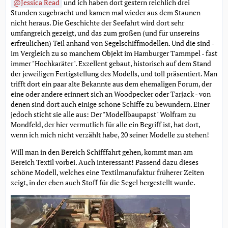
Jessica Read
und ich haben dort gestern reichlich drei
Stunden zugebracht und kamen mal wieder aus dem Staunen
nicht heraus. Die Geschichte der Seefahrt wird dort sehr
umfangreich gezeigt, und das zum großen (und für unsereins
erfreulichen) Teil anhand von Segelschiffmodellen. Und die sind -
im Vergleich zu so manchem Objekt im Hamburger Tammpel - fast
immer "Hochkaräter". Exzellent gebaut, historisch auf dem Stand
der jeweiligen Fertigstellung des Modells, und toll präsentiert. Man
trifft dort ein paar alte Bekannte aus dem ehemaligen Forum, der
eine oder andere erinnert sich an Woodpecker oder Tarjack - von
denen sind dort auch einige schöne Schiffe zu bewundern. Einer
jedoch sticht sie alle aus: Der "Modellbaupapst" Wolfram zu
Mondfeld, der hier vermutlich für alle ein Begriff ist, hat dort,
wenn ich mich nicht verzählt habe, 20 seiner Modelle zu stehen!
Will man in den Bereich Schifffahrt gehen, kommt man am
Bereich Textil vorbei. Auch interessant! Passend dazu dieses
schöne Modell, welches eine Textilmanufaktur früherer Zeiten
zeigt, in der eben auch Stoff für die Segel hergestellt wurde.