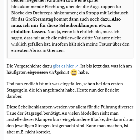
beiden fliegenden Pardunen sowie eine später
hinzukommende Flechtung, über der die Augstroppen für
Blöcke des Drehreeps hinkommen; ein Stropp mit Leitkausch
für das Großbramstag kommt dann auch noch dazu.
Also
muss ich mir für diese Scheibenklampen etwas
einfallen lassen.
Nun ja, wenn ich ehrlich bin, muss ich
sagen, dass mir auch die mittlerweile dritte Variante nicht
wirklich gefallen hat, insofern hält sich meine Trauer über den
erneuten Abriss in Grenzen.
Die Vorgeschichte dazu
gibt es hier
. Ist bis jetzt das, was ich am
häufigsten
abgerissen
rückgebaut
habe.
Und nun endlich ist mir was eingefallen, schon bei den ersten
Stagsegeln, die ich angebracht habe. Heute nun der Bericht
darüber.
Diese Scheibenklampen werden vor allem für die Führung diverser
Taue der Stagsegel benötigt. An vielen Modellen sieht man
anstelle dieser Klampen kurz eingebundene Blöcke, die dann da an
den jeweiligen Stengen festgemacht sind. Kann man machen, ist
aber m.E. nicht korrekt.