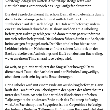
Vorstenge-Stagsegel mittels Arbeitstalje steifgesetzt wird.
Natürlich muss vorher noch das Segel aufgefädelt werden.
Die drei Segelecken kennt ihr schon. Das Fall wird ebenfalls durch
die Scheibenklampe gefädelt und mittels Fußblock und
Timberhead auf der Back belegt. Der Hals wird befestigt, indem
ein Tau mehrmals durch das Halshorn und den am Ausholring
befestigten Haken geschlagen und dann mit ein paar Rundtörns
um sich selbst belegt wird. Die Schoten führen direkt zur Back, wie
beim vorigen Stagsegel auch. Der Niederholer hat hier seinen
Leitblock nicht am Halshorn; er findet seinen Leitblock an der
Backbordseite des Ausholrings und läuft von dort zur Backreling,
wo er an einem Timberhead lose belegt wird.
So weit, so gut - wie wird jetzt das Stag selber bewegt? Dazu
dienen zwei Taue - der Ausholer und der Einholer. Langweilige,
aber eben auch sehr logische Bezeichnungen.
Der Ausholer wird mit einem Ende am Ausholring befestigt. Dann
läuft das Tau durch ein Scheibgatt in der Spitze des Klüverbaums
unter den Baum. An sein Ende wird der Block einer einfachen
Talje angebracht, an dessen Ende auch das Taljereep befestigt
wird. Am Eselshaupt des Bugspriets ist der Gegenblock befestigt;
das holende Ende des Taljereeps läuft nun zur Back und wird dort