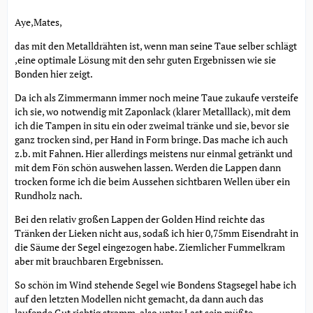
Aye,Mates,
das mit den Metalldrähten ist, wenn man seine Taue selber schlägt
,eine optimale Lösung mit den sehr guten Ergebnissen wie sie
Bonden hier zeigt.
Da ich als Zimmermann immer noch meine Taue zukaufe versteife
ich sie, wo notwendig mit Zaponlack (klarer Metalllack), mit dem
ich die Tampen in situ ein oder zweimal tränke und sie, bevor sie
ganz trocken sind, per Hand in Form bringe. Das mache ich auch
z.b. mit Fahnen. Hier allerdings meistens nur einmal getränkt und
mit dem Fön schön auswehen lassen. Werden die Lappen dann
trocken forme ich die beim Aussehen sichtbaren Wellen über ein
Rundholz nach.
Bei den relativ großen Lappen der Golden Hind reichte das
Tränken der Lieken nicht aus, sodaß ich hier 0,75mm Eisendraht in
die Säume der Segel eingezogen habe. Ziemlicher Fummelkram
aber mit brauchbaren Ergebnissen.
So schön im Wind stehende Segel wie Bondens Stagsegel habe ich
auf den letzten Modellen nicht gemacht, da dann auch das
laufende Gut richtig stramm, also unter Last sein müßte.