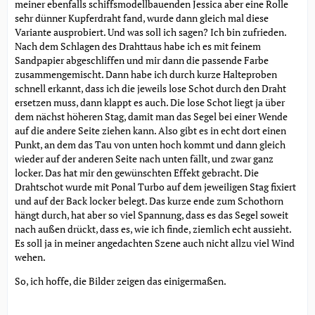
meiner ebenfalls schiffsmodellbauenden Jessica aber eine Rolle
sehr dünner Kupferdraht fand, wurde dann gleich mal diese
Variante ausprobiert. Und was soll ich sagen? Ich bin zufrieden.
Nach dem Schlagen des Drahttaus habe ich es mit feinem
Sandpapier abgeschliffen und mir dann die passende Farbe
zusammengemischt. Dann habe ich durch kurze Halteproben
schnell erkannt, dass ich die jeweils lose Schot durch den Draht
ersetzen muss, dann klappt es auch. Die lose Schot liegt ja über
dem nächst höheren Stag, damit man das Segel bei einer Wende
auf die andere Seite ziehen kann. Also gibt es in echt dort einen
Punkt, an dem das Tau von unten hoch kommt und dann gleich
wieder auf der anderen Seite nach unten fällt, und zwar ganz
locker. Das hat mir den gewünschten Effekt gebracht. Die
Drahtschot wurde mit Ponal Turbo auf dem jeweiligen Stag fixiert
und auf der Back locker belegt. Das kurze ende zum Schothorn
hängt durch, hat aber so viel Spannung, dass es das Segel soweit
nach außen drückt, dass es, wie ich finde, ziemlich echt aussieht.
Es soll ja in meiner angedachten Szene auch nicht allzu viel Wind
wehen.
So, ich hoffe, die Bilder zeigen das einigermaßen.