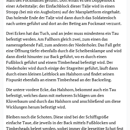
Mars des Fockmastes geführt. Dort erhält es den Doppelblock
einer Arbeitstalje; der Einfachblock dieser Talje wird in einen
Stropp (bei mir ein Augbolzen) auf der Marsplattform eingehakt.
Das holende Ende der Talje wird dann durch das Soldatenloch
nach unten geführt und dort an der Beting am Fockmast verzurrt.
Drei Ecken hat das Tuch, und an jeder muss mindestens ein Tau
befestigt werden. Am Fallhorn gleich zwei, zum einen das
namensgebende Fall, zum anderen der Niederholer. Das Fall geht
eine Öffnung tiefer ebenfalls durch die Scheibenklampe und wird
dann direkt hinunter zur Back geführt, wo es durch einen
Fußblock geführt und einem Timberhead befestigt wird. Der
Niederholer wird durch einige der Stagreiter geführt, läuft dann
durch einen kleinen Leitblock am Halshorn und findet seinen
Fixpunkt ebenfalls an einem Timberhead an der Backreling.
Die untere vordere Ecke, das Halshorn, bekommt auch ein Tau
befestigt, welches dann mit mehreren Schlägen um den
Klüverbaum und durch das Halshorn und anschließend um diese
Wicklungen herum befestigt wird.
Bleiben noch die Schoten. Diese sind bei der Schiffsgröße
einfache Taue, die jeweils in der Back mittels Fußblöcken und
Timberheads belegt werden, wobei immer die leeseitige Schot fest