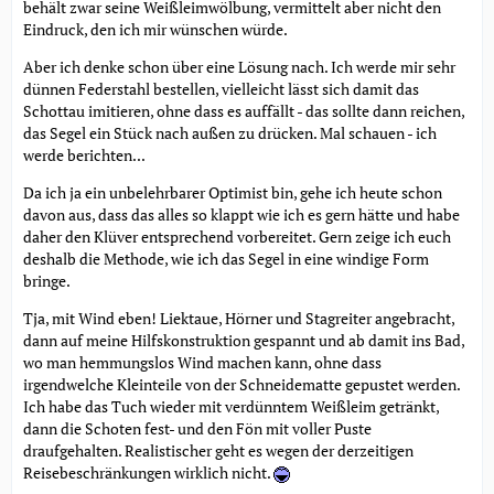
behält zwar seine Weißleimwölbung, vermittelt aber nicht den
Eindruck, den ich mir wünschen würde.
Aber ich denke schon über eine Lösung nach. Ich werde mir sehr
dünnen Federstahl bestellen, vielleicht lässt sich damit das
Schottau imitieren, ohne dass es auffällt - das sollte dann reichen,
das Segel ein Stück nach außen zu drücken. Mal schauen - ich
werde berichten...
Da ich ja ein unbelehrbarer Optimist bin, gehe ich heute schon
davon aus, dass das alles so klappt wie ich es gern hätte und habe
daher den Klüver entsprechend vorbereitet. Gern zeige ich euch
deshalb die Methode, wie ich das Segel in eine windige Form
bringe.
Tja, mit Wind eben! Liektaue, Hörner und Stagreiter angebracht,
dann auf meine Hilfskonstruktion gespannt und ab damit ins Bad,
wo man hemmungslos Wind machen kann, ohne dass
irgendwelche Kleinteile von der Schneidematte gepustet werden.
Ich habe das Tuch wieder mit verdünntem Weißleim getränkt,
dann die Schoten fest- und den Fön mit voller Puste
draufgehalten. Realistischer geht es wegen der derzeitigen
Reisebeschränkungen wirklich nicht.