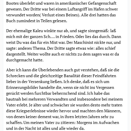
Bootes überlebt und waren in amerikanischer Gefangenschaft
gewesen. Der Dritte war bei einem Luftangriff im Hafen schwer
verwundet worden( Verlust eines Beines). Alle drei hatten das
Buch zumindest in Teilen gelesen.
Der ehemalige Kaleu winkte nur ab, und sagte sinngemäß: laß
mich mit der ganzen Sch.... in Frieden. Oder lies das durch. Dann
weist Du was das für ein Mist war. Der Maschinist nickte nur, und
sagte: anderes Thema. Der Dritte sagte etwas wie: alles schief
dargestellt. Weiter wollte auch er nichts zu dem sagen was er da
durchgemacht hatte.
Aber ich kann die Überlebenden auch gut verstehen, daß sie die
Schrecken und die gleichzeitige Banalität dieser Feindfahrten
lieber in der Versenkung ließen. Ich denke, daß es sich um
Erinnerungsbilder handelte die, wenn sie nicht ins Vergessen
gerückt werden furchtbar beherrschend sind. Ich habe das
hautnah bei mehreren Verwandten und insbesondere bei meinem
Vater erlebt. Je älter und schwächer sie wurden desto mehr traten
diese Kriegserlebnisse wieder hervor und machten den Männern,
von denen keiner dement war, in ihren letzten Jahren sehr zu
schaffen. Um meinen Vater zu zitieren: Morgens im Aufwachen
und in der Nacht ist alles und alle wieder da.