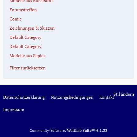
Modelle aus Kunststoff
Forumstreffen
Comic
Zeichnungen & Skizzen
Default Category
Default Category
Modelle aus Papier
Filter zurücksetzen
Stil ändern
Datenschutzerklärung
Nutzungsbedingungen
Kontakt
Impressum
Community-Software:
WoltLab Suite™ 6.1.22