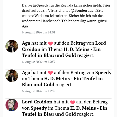
Danke @Speedy für die Rezi, da kann sicher @Mr. Fries
drauf aufbauen. Vielleicht hat @Bonden auch Zeit
weitere Werke zu lektorieren. Sicher bin ich mir das
weder mein Handy noch Tablet beteiligt waren. grins1
Aga
6. August 2026 um 14:01
Aga
hat mit
auf den Beitrag von
Lord
Croidon
im Thema
H. D. Meins - Ein
Teufel in Blau und Gold
reagiert.
6. August 2026 um 13:59
Aga
hat mit
auf den Beitrag von
Speedy
im Thema
H. D. Meins - Ein Teufel in
Blau und Gold
reagiert.
6. August 2026 um 13:59
Lord Croidon
hat mit
auf den Beitrag
von
Speedy
im Thema
H. D. Meins - Ein
Teufel in Blau und Gold
reagiert.