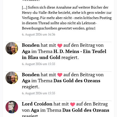
[…] Sofern sich diese Annahme auf weitere Bücher der
Henry-du-Valle-Reihe bezieht, stehe ich gern wieder zur
Verfügung. Für mehr aber nicht - mein kritisches Posting
in diesem Thread sollte also nicht als Lektorat-
Bewerbungsschreiben gewertet werden. grins1
6. August 2026 um 16:36
Bonden
hat mit
auf den Beitrag von
Aga
im Thema
H. D. Meins - Ein Teufel
in Blau und Gold
reagiert.
6. August 2026 um 15:35
Bonden
hat mit
auf den Beitrag von
Aga
im Thema
Das Gold des Ozeans
reagiert.
6. August 2026 um 15:35
Lord Croidon
hat mit
auf den Beitrag
von
Aga
im Thema
Das Gold des Ozeans
reagiert.