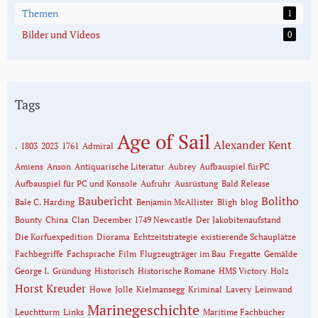
Themen
1
Bilder und Videos
0
Tags
Age of Sail
Alexander Kent
.
1803
2023
1761
Admiral
Amiens
Anson
Antiquarische Literatur
Aubrey
Aufbauspiel fürPC
Aufbauspiel für PC und Konsole
Aufruhr
Ausrüstung
Bald Release
Baubericht
Bolitho
Bale C. Harding
Benjamin McAllister
Bligh
blog
Bounty
China
Clan
December 1749 Newcastle
Der Jakobitenaufstand
Die Korfuexpedition
Diorama
Echtzeitstrategie
existierende Schauplätze
Fachbegriffe
Fachsprache
Film
Flugzeugträger im Bau
Fregatte
Gemälde
George I.
Gründung
Historisch
Historische Romane
HMS Victory
Holz
Horst Kreuder
Howe
Jolle
Kielmansegg
Kriminal
Lavery
Leinwand
Marinegeschichte
Leuchtturm
Links
Maritime Fachbücher